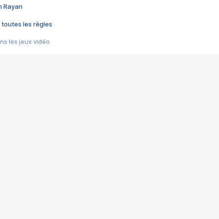
im Rayan
 toutes les règles
s les jeux vidéo
us choquant de Rockstar ? - Le scandale BULLY
e plus moche de Steam
du RÊVE tourne au CAUCHEMAR
pendant 8 heures
it… à tort
umiliés par un jeu vidéo
ire - Final Fantasy 8
ti un empire - Age of Empires
story DOFUS
tard, il crée l'un des pires jeux de tous les temps, MindsEye.