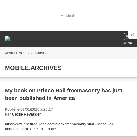
Publicité
MENU
Accueil
» MOBILE.ARCHIVES
MOBILE.ARCHIVES
My book on Prince Hall freemasonry has just
been published in America
Publié le 08/01/2016 à 20:17
Par
Cecile Revauger
http://www.innertraditions.com/black-freemasonry.html Please See
annoucement at the link above