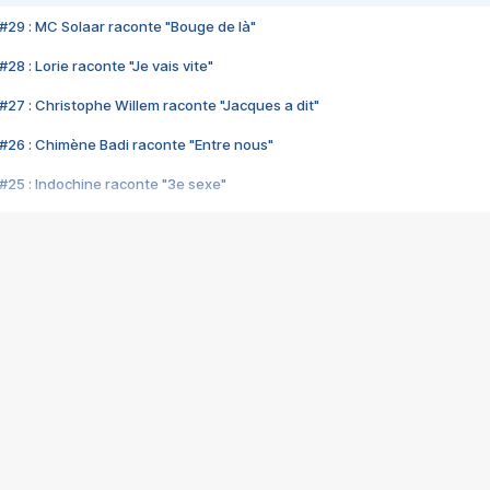
#29 : MC Solaar raconte "Bouge de là"
28 : Lorie raconte "Je vais vite"
#27 : Christophe Willem raconte "Jacques a dit"
#26 : Chimène Badi raconte "Entre nous"
#25 : Indochine raconte "3e sexe"
#24 : Zaho raconte "C'est chelou"
#23 : Patrick Bruel raconte "Au café des délices"
#22 : Kyo raconte "Le chemin"
#21 : Nolwenn Leroy raconte "Cassé"
#20 : Patrick Hernandez raconte "Born to be alive"
#19 : Lorie raconte "Près de moi"
#18 : Michael Jones raconte "A nos actes manqués" (avec Jean-Jacque