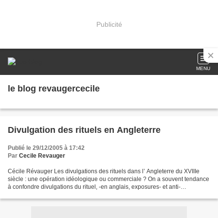
Publicité
MENU
le blog revaugercecile
Divulgation des rituels en Angleterre
Publié le 29/12/2005 à 17:42
Par
Cecile Revauger
Cécile Révauger Les divulgations des rituels dans l’ Angleterre du XVIIIe
siècle : une opération idéologique ou commerciale ? On a souvent tendance
à confondre divulgations du rituel, -en anglais, exposures- et anti-
maçonnisme. Or, il convient de nuancer...