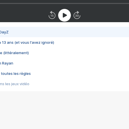
 DayZ
 a 13 ans (et vous l'avez ignoré)
e (littéralement)
im Rayan
 toutes les règles
s les jeux vidéo
us choquant de Rockstar ? - Le scandale BULLY
e plus moche de Steam
du RÊVE tourne au CAUCHEMAR
pendant 8 heures