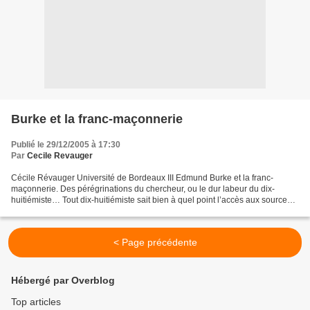
Burke et la franc-maçonnerie
Publié le 29/12/2005 à 17:30
Par
Cecile Revauger
Cécile Révauger Université de Bordeaux III Edmund Burke et la franc-
maçonnerie. Des pérégrinations du chercheur, ou le dur labeur du dix-
huitiémiste… Tout dix-huitiémiste sait bien à quel point l’accès aux sources
primaires est difficile. C’est pourquoi...
< Page précédente
Hébergé par Overblog
Top articles