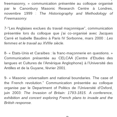
freemasonry, » communication présentée au colloque organisé
par le Canonbury Masonic Research Centre à Londres,
novembre 1999 :
The Historiography and Methodology of
Freemasonry.
7-“Les Anglaises exclues du travail maçonnique”, communication
présentée lors du colloque que j’ai co-organisé avec Jacques
Carré et Isabelle Baudino à Paris IV Sorbonne, mars 2000 :
Les
femmes et le travail au XVIIIe siècle.
8- « Etats-Unis et Caraïbes : la franc-maçonnerie en questions. »
Communication présentée au CELCAA (Centre d’Etudes des
langues et Cultures de l’Amérique Anglophone) à l’Université des
Antilles et de
la Guyane
, février 2001.
9- « Masonic universalism and national boundaries. The case of
the French revolution.”
Communication présentée au colloque
organise par le Department of Politics de l’Université d’Oxford,
juin 2003:
The Invasion of Britain: 1793-
1815.
A
conference,
exhibition and concert exploring French plans to invade
and the
British response.