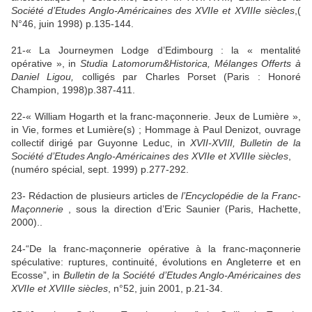
Société
d’Etudes Anglo-Américaines des XVIIe et XVIIIe siècles
,(
N°46, juin 1998) p.135-144.
21-«
La Journeymen Lodge
d’Edimbourg : la « mentalité
opérative », in
Studia Latomorum&Historica, Mélanges Offerts à
Daniel Ligou,
colligés par Charles Porset (Paris : Honoré
Champion, 1998)p.387-411.
22-« William Hogarth et la franc-maçonnerie. Jeux de Lumière »,
in Vie, formes et Lumière(s) ; Hommage à Paul Denizot, ouvrage
collectif dirigé par Guyonne Leduc, in
XVII-XVIII, Bulletin de
la
Société
d’Etudes Anglo-Américaines des XVIIe et XVIIIe siècles
,
(numéro spécial, sept. 1999) p.277-292.
23- Rédaction de plusieurs articles de
l’Encyclopédie de
la Franc-
Maçonnerie
, sous la direction d’Eric Saunier (Paris, Hachette,
2000)..
24-“De la franc-maçonnerie opérative à la franc-maçonnerie
spéculative: ruptures, continuité, évolutions en Angleterre et en
Ecosse”, in
Bulletin de
la Société
d’Etudes Anglo-Américaines des
XVIIe et XVIIIe siècles
, n°52, juin 2001, p.21-34.