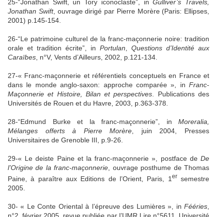
25-“Jonathan Swift, un Tory iconoclaste”, in
Gulliver’s Travels,
Jonathan Swift
, ouvrage dirigé par Pierre Morère (Paris: Ellipses,
2001) p.145-154.
26-“Le patrimoine culturel de la franc-maçonnerie noire: tradition
orale et tradition écrite”, in
Portulan
,
Questions d’Identité aux
Caraïbes
, n°V, Vents d’Ailleurs, 2002, p.121-134.
27-« Franc-maçonnerie et référentiels conceptuels en France et
dans le monde anglo-saxon: approche comparée », in
Franc-
Maçonnerie et Histoire, Bilan et perspectives
. Publications des
Universités de Rouen et du Havre, 2003, p.363-378.
28-“Edmund Burke et la franc-maçonnerie”, in
Moreralia,
Mélanges offerts à Pierre Morère
, juin 2004, Presses
Universitaires de Grenoble III, p.9-26.
29-« Le deiste Paine et la franc-maçonnerie », postface de
De
l’Origine de la franc-maçonnerie
, ouvrage posthume de Thomas
er
Paine, à paraître aux Editions de l’Orient, Paris, 1
semestre
2005.
30- « Le Conte Oriental à l’épreuve des Lumières », in
Fééries
,
n°2, février 2005, revue publiée par l’UMR Lire n°5611, Université