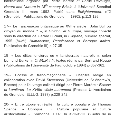
international organisé par Pierre Morère et Cécile Révauger,
th
Nature and Nurture in 18
century Britain
, à l’Université Stendhal
Grenoble III, mars 1992. Publié dans
Enlightenment
, n°2
(Grenoble : Publications de Grenoble III, 1992), p.113-126
17-« Le franc-maçon britannique au XVIIIe siècle : John Bull ou
citoyen du monde ? », in
Goldoni et l’Europe
, ouvrage collectif
sous la direction de Gérard Luciani, in
Filigrana,
numéro spécial,
1995 (
Hurbi, Humanisme, Renaissance et Baroque Italien
.
Publication de Grenoble III) p.27-35
18- « Les élites foncières ou « l’aristocratie naturelle », selon
Edmund Burke, in
Q.WE.R.T.Y,
textes réunis par Bertrand Rougé
(Publications de l’Université de Pau, octobre 1994) p-357-362.
19-« Ecosse et franc-maçonnerie ». Chapitre rédigé en
collaboration avec David Stevenson (Université de St Andrew’s,
Ecosse) pour l’ouvrage collectif dirigé par Pierre Morère
: Ecosse
et Lumières. Le XVIIIe siècle autrement
(Presses Universitaires
de Grenoble, ELLUG, 1997) p.229-242.
20- « Entre utopie et réalité : la culture populaire de Thomas
Spence. » Colloque
« Culture populaire et culture
aristocratique », Sorbonne,
1997. In
XVII-XVIII,
Bulletin de
la