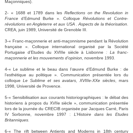
Maçonniques).
2- « 1688 et 1789 dans les
Reflections on the Revolution in
France
d’Edmund Burke ». Colloque
Révolutions et Contre-
révolutions en Angleterre et aux USA
. Aspects de la théorisation
.
CREA, juin 1989, Université de Grenoble III.
3-« Franc-maçonnerie et anti-maçonnisme pendant
la Révolution
française ». Colloque international organisé par
la Société
Portugaise
d’Etudes du XVIIIe siècle à Lisbonne
: La franc-
maçonnerie et les mouvements d’opinion
, novembre 1993.
4-« Le sublime et le beau dans l’œuvre d’Edmund Burke : de
l’esthétique au politique ». Communication présentée lors du
colloque
Le Sublime et ses avatars, XVIIIe-XXe siècles
, mars
1998, Université de Provence.
5-« Sensibilisation aux courants historiographiques : le débat des
historiens à propos du XVIIe siècle », communication présentée
lors de la journée du CRECIB organisée par Jacques Carré, Paris
IV Sorbonne, novembre 1997 :
L’Histoire dans les Etudes
Britanniques.
6-« The rift between Antients and Moderns in 18th century