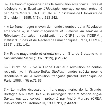
3-« La franc-maçonnerie dans
la Révolution
américaine : rites et
idéologie », in Essai
sur L’Idéologie,
ouvrage collectif présenté
par Pierre Morère (CRTF et CREA, Publications de l’Université de
Grenoble III, 1985, N°1), p.213-242.
4-« Le franc-maçon citoyen du monde : genèse de
la Révolution
américaine », in
Franc-maçonnerie et Lumières au seuil de
la
Révolution
française
, (publication du CNRS et de l’IDERM ,
Institut d’Etudes et de Recherches maçonniques, Paris, EDIMAF,
1985) p.131-141.
5-« Franc-maçonnerie et orientalisme en Grande-Bretagne », in
Dix-Huitième Siècle
(1987, N°19), p.21-32.
6-« D’Edmund Burke à l’Abbé Barruel : révolution et contre-
révolution », in
Franco-British Studies
, numéro spécial pour le
Bicentenaire de
la Révolution
française (Institut Britannique de
Paris, 1988, n°6) p.71-86
7-« Le mythe écossais en franc-maçonnerie, de
la Grande-
Bretagne
aux Etats-Unis », in
Idéologies dans le Monde Anglo-
Saxon
, ouvrage collectif
présenté par André Muraire (CREA,
Publications de Grenoble III, 1990, N°1) p.43-59.