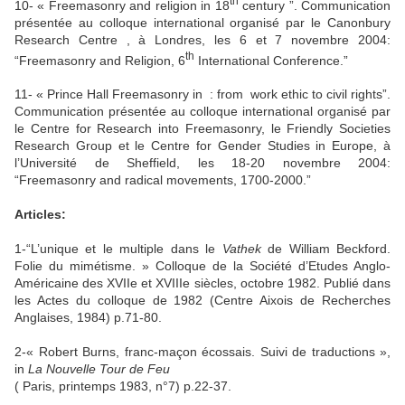
th
10- « Freemasonry and religion in 18
century ”.
Communication
présentée au colloque international organisé par le Canonbury
Research Centre , à Londres, les 6 et 7 novembre 2004:
th
“Freemasonry and Religion, 6
International Conference.”
11- « Prince Hall Freemasonry in
: from
work ethic to civil rights”.
Communication présentée au colloque international organisé par
le Centre for Research into Freemasonry, le Friendly Societies
Research Group et le Centre for Gender Studies in Europe, à
l’Université de Sheffield, les 18-20 novembre 2004:
“Freemasonry and radical movements, 1700-
2000.”
Articles:
1-“L’unique et le multiple dans le
Vathek
de William Beckford.
Folie du mimétisme. » Colloque de
la Société
d’Etudes Anglo-
Américaine des XVIIe et XVIIIe siècles, octobre 1982. Publié dans
les Actes du colloque de 1982 (Centre Aixois de Recherches
Anglaises, 1984) p.71-80.
2-« Robert Burns, franc-maçon écossais. Suivi de traductions »,
in
La Nouvelle
Tour
de Feu
( Paris, printemps 1983, n°7) p.22-37.