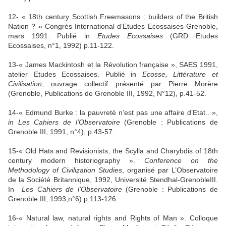
12- « 18th century Scottish Freemasons : builders of the British
Nation ? »
Congrès International d’Etudes Ecossaises Grenoble,
mars 1991. Publié in
Etudes Ecossaises
(GRD Etudes
Ecossaises, n°1, 1992) p.11-122.
13-« James Mackintosh et
la Révolution
française », SAES 1991,
atelier Etudes Ecossaises. Publié in
Ecosse, Littérature et
Civilisation
, ouvrage collectif présenté par Pierre Morère
(Grenoble, Publications de Grenoble III, 1992, N°12), p.41-52.
14-« Edmund Burke : la pauvreté n’est pas une affaire d’Etat.. »,
in Les Cahiers de l’Observatoire
(Grenoble : Publications de
Grenoble III, 1991, n°4), p.43-57.
15-« Old Hats and Revisionists, the Scylla and Charybdis of 18th
century modern historiography ».
Conference on the
Methodology of Civilization Studies
, organisé par L’Observatoire
de
la Société
Britannique
, 1992, Université Stendhal-GrenobleIII.
In
Les Cahiers de l’Observatoire
(Grenoble : Publications de
Grenoble III, 1993,n°6) p.113-126.
16-« Natural law, natural rights and Rights of Man ».
Colloque