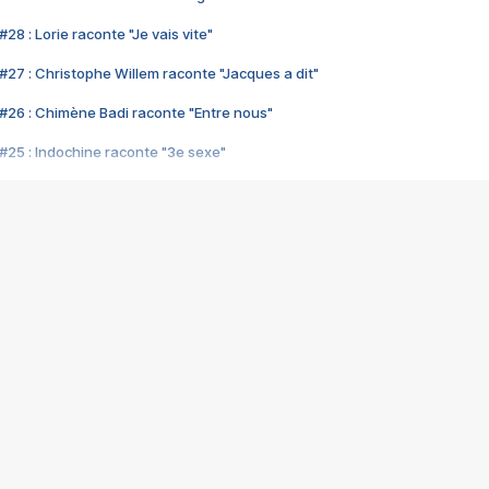
28 : Lorie raconte "Je vais vite"
#27 : Christophe Willem raconte "Jacques a dit"
#26 : Chimène Badi raconte "Entre nous"
#25 : Indochine raconte "3e sexe"
#24 : Zaho raconte "C'est chelou"
#23 : Patrick Bruel raconte "Au café des délices"
#22 : Kyo raconte "Le chemin"
#21 : Nolwenn Leroy raconte "Cassé"
#20 : Patrick Hernandez raconte "Born to be alive"
#19 : Lorie raconte "Près de moi"
#18 : Michael Jones raconte "A nos actes manqués" (avec Jean-Jacque
#17 : Khaled raconte "Aïcha"