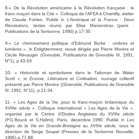
8-« De
la Révolution
américaine à
la Révolution
française : le
franc-maçon dans
la Cité
». Colloque de l’AFEA à Chantilly, atelier
de Claude Fohlen. Publié in
L’Amérique et
la France
: Deux
Révolutions
, textes réunis par Elise Marienstras (paris :
Publications de
la Sorbonne
, 1990) p.17-30.
9-« Le cheminement politique d’Edmund Burke : ombres et
lumières », in
Enlightenment,
revue dirigée par Pierre Morère et
Cécile Révauger (Grenoble, Publications de Grenoble III, 1991,
N°1), p.43-59.
10- « Historicité et symbolisme dans le
Talisman
de Water
Scott », in
Ecosse, Littérature et Civilisation
, ouvrage collectif
présenté par Pierre Morère ((Grenoble, Publications de Grenoble
III, 1991, N°11), p.21-34.
11- « Les Ages de
la Vie
, pour le franc-maçon britannique du
XVIIIe siècle ». Colloque international « Les Ages de
la Vie
»,
organisé par le Centre d’Etudes Anglaises du XVIIIe siècle
(P.G.Boucé et S.Halimi), Paris, décembre 1990. Publié in
Les
Ages de
la Vie
en Grande-Bretagne au XVIIIe siècle,
sous la
direction de Serge Soupel (Presses de
la Sorbonne
Nouvelle
,
1995) p.77-88.